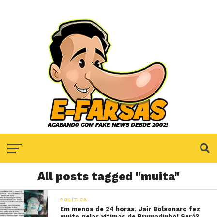
All posts tagged "muita"
POLÍTICA
Em menos de 24 horas, Jair Bolsonaro fez
muito pelas vítimas de Brumadinho! Será?