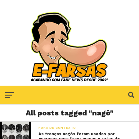
All posts tagged "nagô"
FORA DE CONTEXTO
As tranças nagôs foram usadas por
escravos para fazer mapas e rotas de