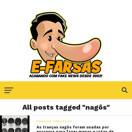
All posts tagged "nagôs"
FORA DE CONTEXTO
As tranças nagôs foram usadas por
escravos para fazer mapas e rotas de