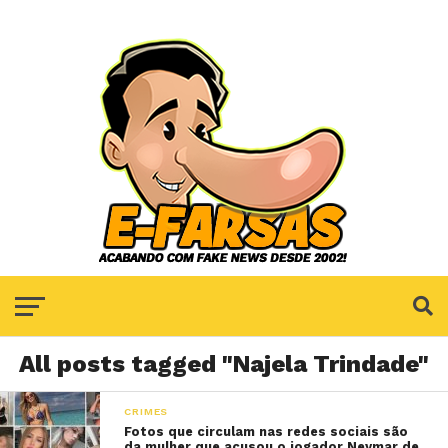
All posts tagged "Najela Trindade"
CRIMES
Fotos que circulam nas redes sociais são
da mulher que acusou o jogador Neymar de