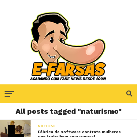
All posts tagged "naturismo"
NOTICIAS
Fábrica de software contrata mulheres
que trabalhem sem roupas!