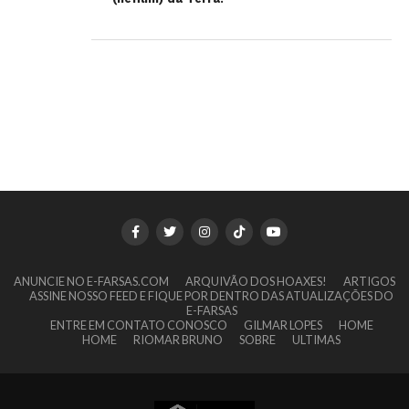
ANUNCIE NO E-FARSAS.COM
ARQUIVÃO DOS HOAXES!
ARTIGOS
ASSINE NOSSO FEED E FIQUE POR DENTRO DAS ATUALIZAÇÕES DO
E-FARSAS
ENTRE EM CONTATO CONOSCO
GILMAR LOPES
HOME
HOME
RIOMAR BRUNO
SOBRE
ULTIMAS