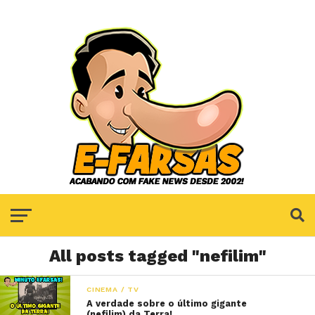
All posts tagged "nefilim"
CINEMA / TV
A verdade sobre o último gigante
(nefilim) da Terra!