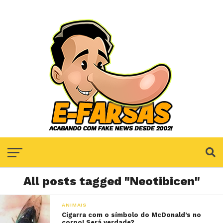
All posts tagged "Neotibicen"
ANIMAIS
Cigarra com o símbolo do McDonald’s no
corpo! Será verdade?