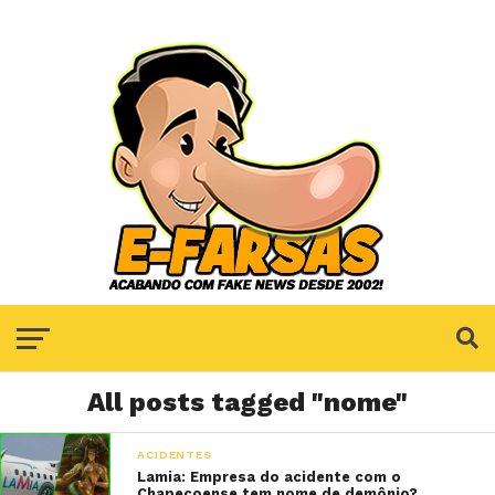
All posts tagged "nome"
ACIDENTES
Lamia: Empresa do acidente com o
Chapecoense tem nome de demônio?