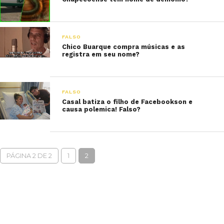
FALSO
Chico Buarque compra músicas e as
registra em seu nome?
FALSO
Casal batiza o filho de Facebookson e
causa polemica! Falso?
PÁGINA 2 DE 2
1
2