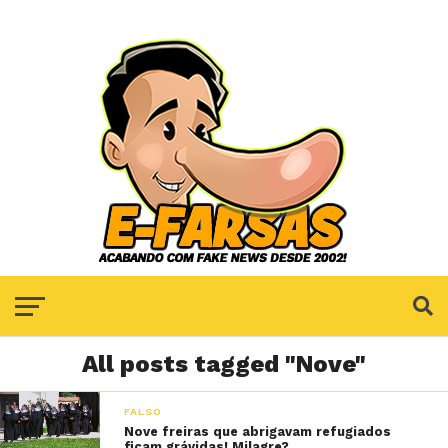
All posts tagged "Nove"
FALSO
Nove freiras que abrigavam refugiados
ficam grávidas! Milagre?