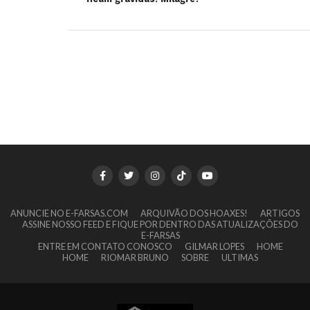
ANUNCIE NO E-FARSAS.COM
ARQUIVÃO DOS HOAXES!
ARTIGOS
ASSINE NOSSO FEED E FIQUE POR DENTRO DAS ATUALIZAÇÕES DO
E-FARSAS
ENTRE EM CONTATO CONOSCO
GILMAR LOPES
HOME
HOME
RIOMAR BRUNO
SOBRE
ULTIMAS