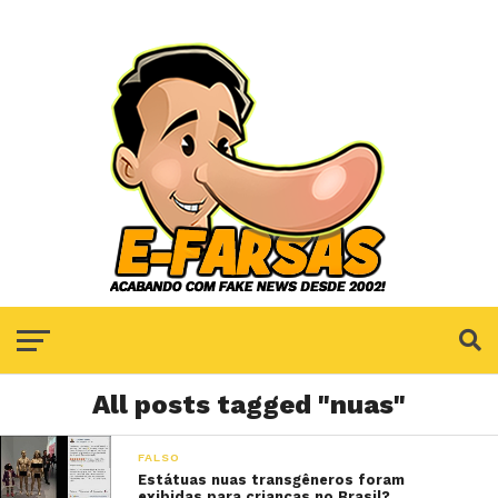
All posts tagged "nuas"
FALSO
Estátuas nuas transgêneros foram
exibidas para crianças no Brasil?