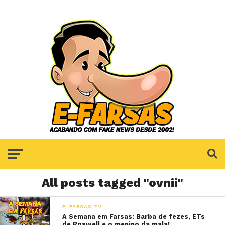
All posts tagged "ovnii"
E-FARSAS TV
A Semana em Farsas: Barba de fezes, ETs
de Roswell e o menino da mala!