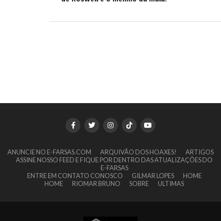
ANUNCIE NO E-FARSAS.COM
ARQUIVÃO DOS HOAXES!
ARTIGOS
ASSINE NOSSO FEED E FIQUE POR DENTRO DAS ATUALIZAÇÕES DO
E-FARSAS
ENTRE EM CONTATO CONOSCO
GILMAR LOPES
HOME
HOME
RIOMAR BRUNO
SOBRE
ULTIMAS