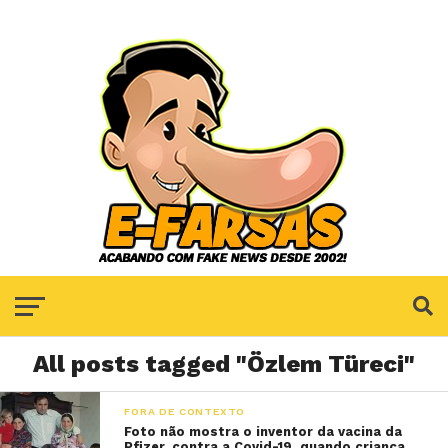
All posts tagged "Özlem Türeci"
FORA DE CONTEXTO
Foto não mostra o inventor da vacina da
Pfizer, contra a Covid-19, quando criança