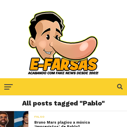
All posts tagged "Pablo"
FALSO
Bruno Mars plagiou a música
‘Imprevistos’ de Pablo?