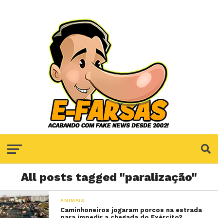
All posts tagged "paralização"
ANIMAIS
Caminhoneiros jogaram porcos na estrada
para impedir a chegada do Exército?