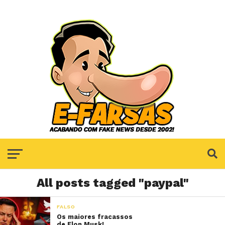
All posts tagged "paypal"
FALSO
Os maiores fracassos
de Elon Musk!