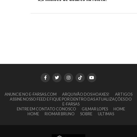
ANUNCIE NO E-FARSAS.COM
ARQUIVÃO DOS HOAXES!
ARTIGOS
ASSINE NOSSO FEED E FIQUE POR DENTRO DAS ATUALIZAÇÕES DO
E-FARSAS
ENTRE EM CONTATO CONOSCO
GILMAR LOPES
HOME
HOME
RIOMAR BRUNO
SOBRE
ULTIMAS