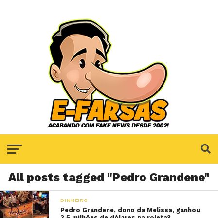
All posts tagged "Pedro Grandene"
DINHEIRO
Pedro Grandene, dono da Melissa, ganhou
3,5 milhões de dólares na roleta?