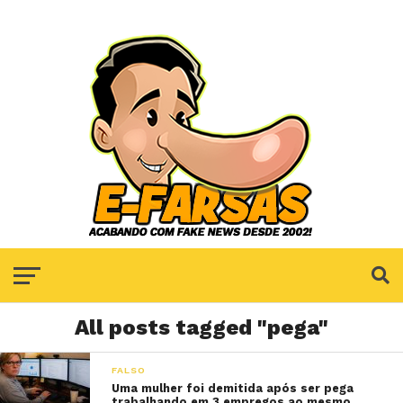
All posts tagged "pega"
FALSO
Uma mulher foi demitida após ser pega
trabalhando em 3 empregos ao mesmo