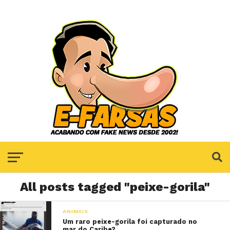
All posts tagged "peixe-gorila"
ANIMAIS
Um raro peixe-gorila foi capturado no
mar do Caribe?