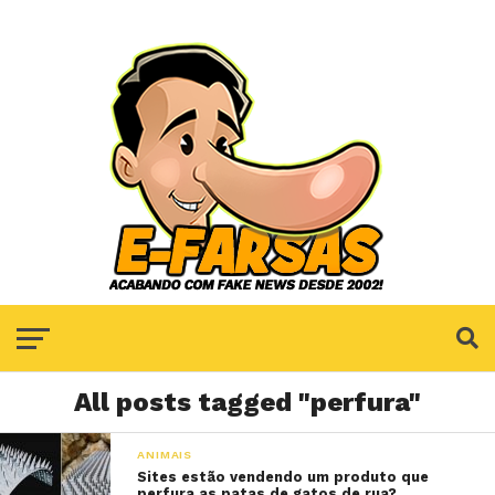
All posts tagged "perfura"
ANIMAIS
Sites estão vendendo um produto que
perfura as patas de gatos de rua?