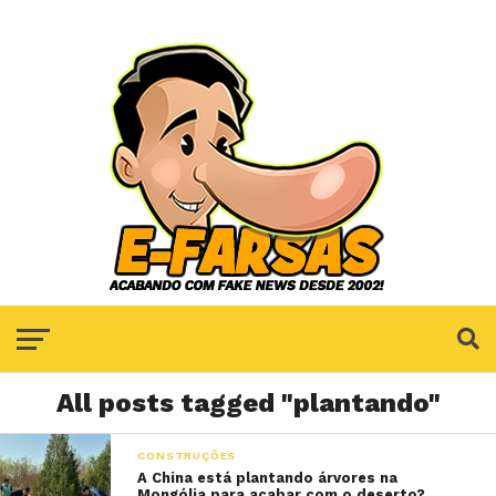
All posts tagged "plantando"
CONSTRUÇÕES
A China está plantando árvores na
Mongólia para acabar com o deserto?