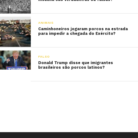
ANIMAIS
Caminhoneiros jogaram porcos na estrada
para impedir a chegada do Exército?
FALSO
Donald Trump disse que imigrantes
brasileiros são porcos latinos?