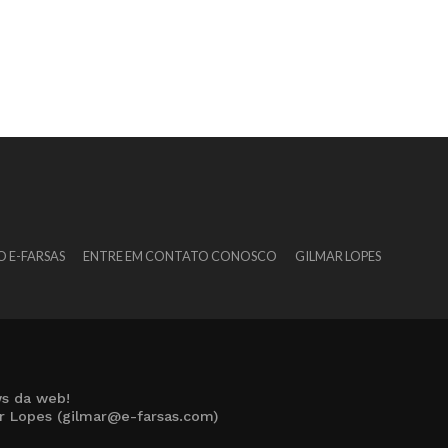
O E-FARSAS
ENTRE EM CONTATO CONOSCO
GILMAR LOPES
s da web!
ar Lopes (gilmar@e-farsas.com)