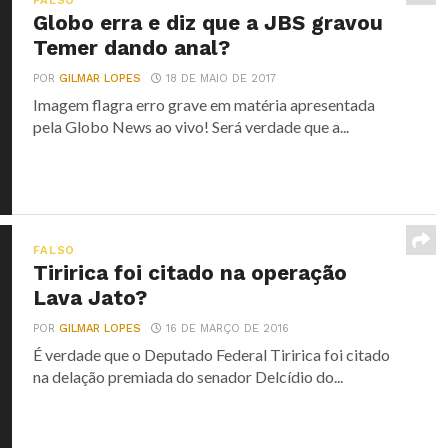
FALSO
Globo erra e diz que a JBS gravou
Temer dando anal?
POR
GILMAR LOPES
18 DE MAIO DE 2017
Imagem flagra erro grave em matéria apresentada
pela Globo News ao vivo! Será verdade que a...
FALSO
Tiririca foi citado na operação
Lava Jato?
POR
GILMAR LOPES
16 DE MARÇO DE 2016
É verdade que o Deputado Federal Tiririca foi citado
na delação premiada do senador Delcídio do...