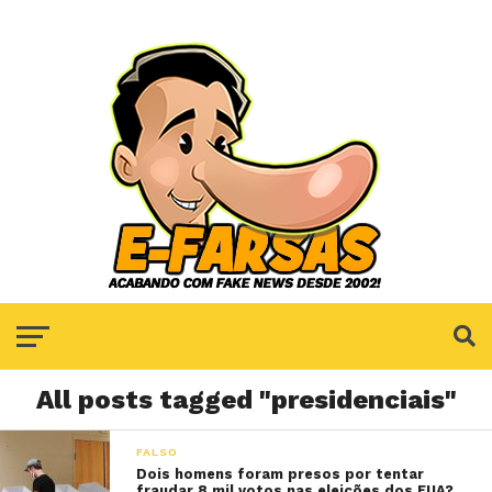
All posts tagged "presidenciais"
FALSO
Dois homens foram presos por tentar
fraudar 8 mil votos nas eleições dos EUA?