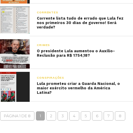
CORRENTES
Corrente lista tudo de errado que Lula fez
nos primeiros 30 dias de governo! Será
verdade?
CRIMES
O presidente Lula aumentou o Auxílio-
Reclusão para R$ 1754,18?
CONSPIRAÇÕES
Lula prometeu criar a Guarda Nacional, o
maior exército vermelho da América
Latina?
PÁGINA 1 DE 8
1
2
3
4
5
6
7
8