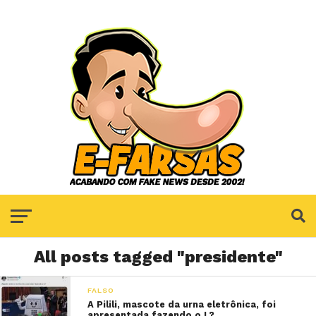
All posts tagged "presidente"
FALSO
A Pilili, mascote da urna eletrônica, foi
apresentada fazendo o L?