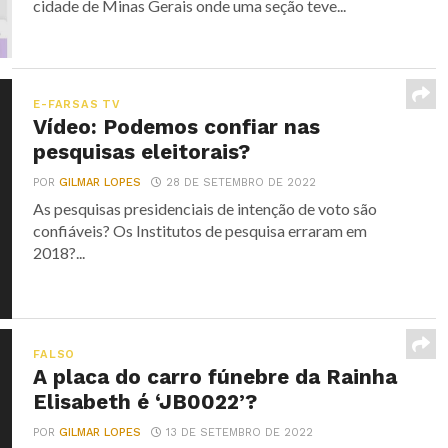
cidade de Minas Gerais onde uma seção teve...
E-FARSAS TV
Vídeo: Podemos confiar nas
pesquisas eleitorais?
POR
GILMAR LOPES
28 DE SETEMBRO DE 2022
As pesquisas presidenciais de intenção de voto são
confiáveis? Os Institutos de pesquisa erraram em
2018?...
FALSO
A placa do carro fúnebre da Rainha
Elisabeth é ‘JB0022’?
POR
GILMAR LOPES
13 DE SETEMBRO DE 2022