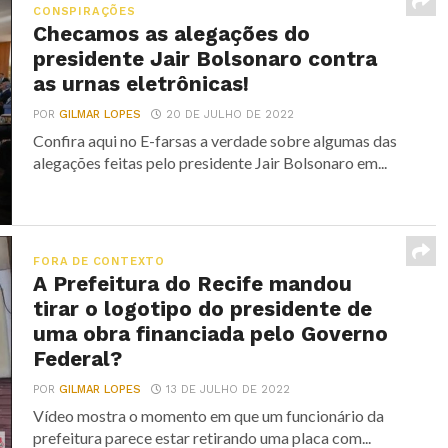
CONSPIRAÇÕES
Checamos as alegações do
presidente Jair Bolsonaro contra
as urnas eletrônicas!
POR
GILMAR LOPES
20 DE JULHO DE 2022
Confira aqui no E-farsas a verdade sobre algumas das
alegações feitas pelo presidente Jair Bolsonaro em...
FORA DE CONTEXTO
A Prefeitura do Recife mandou
tirar o logotipo do presidente de
uma obra financiada pelo Governo
Federal?
POR
GILMAR LOPES
13 DE JULHO DE 2022
Vídeo mostra o momento em que um funcionário da
prefeitura parece estar retirando uma placa com...