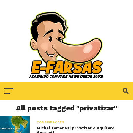
All posts tagged "privatizar"
CONSPIRAÇÕES
Michel Temer vai privatizar o Aquífero
Guarani?