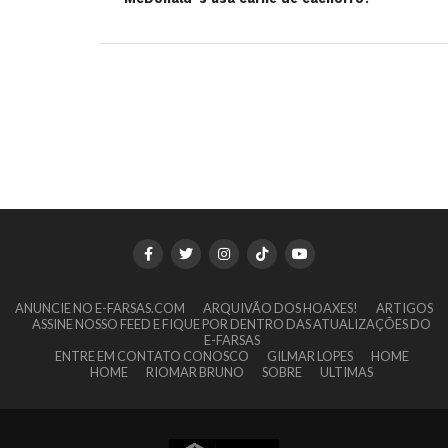
ANUNCIE NO E-FARSAS.COM
ARQUIVÃO DOS HOAXES!
ARTIGOS
ASSINE NOSSO FEED E FIQUE POR DENTRO DAS ATUALIZAÇÕES DO
E-FARSAS
ENTRE EM CONTATO CONOSCO
GILMAR LOPES
HOME
HOME
RIOMAR BRUNO
SOBRE
ULTIMAS