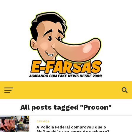
All posts tagged "Procon"
CRIMES
A Polícia Federal comprovou que o
McDonald´s usa carne de cachorro?