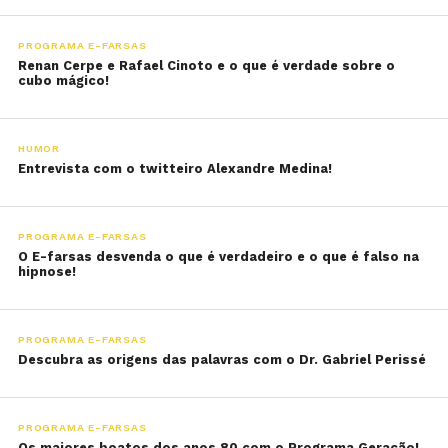
PROGRAMA E-FARSAS
Renan Cerpe e Rafael Cinoto e o que é verdade sobre o
cubo mágico!
HUMOR
Entrevista com o twitteiro Alexandre Medina!
PROGRAMA E-FARSAS
O E-farsas desvenda o que é verdadeiro e o que é falso na
hipnose!
PROGRAMA E-FARSAS
Descubra as origens das palavras com o Dr. Gabriel Perissé
PROGRAMA E-FARSAS
Os maiores boatos dos anos 80 com o Programa Geração!