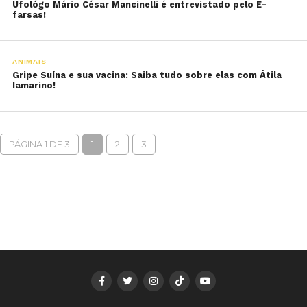
Ufológo Mário César Mancinelli é entrevistado pelo E-
farsas!
ANIMAIS
Gripe Suína e sua vacina: Saiba tudo sobre elas com Átila
Iamarino!
PÁGINA 1 DE 3
1
2
3