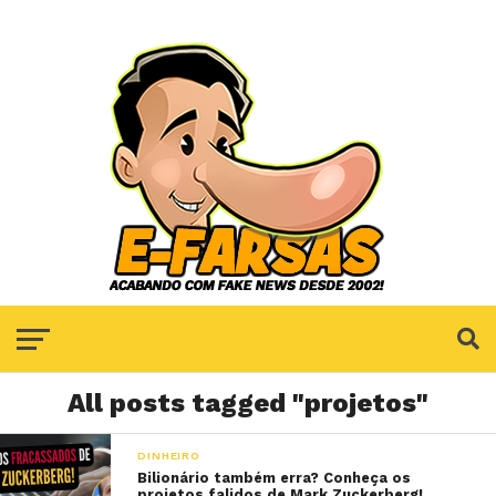
All posts tagged "projetos"
DINHEIRO
Bilionário também erra? Conheça os
projetos falidos de Mark Zuckerberg!