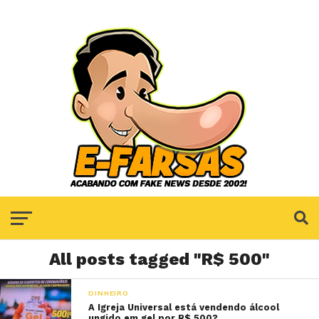
All posts tagged "R$ 500"
DINHEIRO
A Igreja Universal está vendendo álcool
ungido em gel por R$ 500?