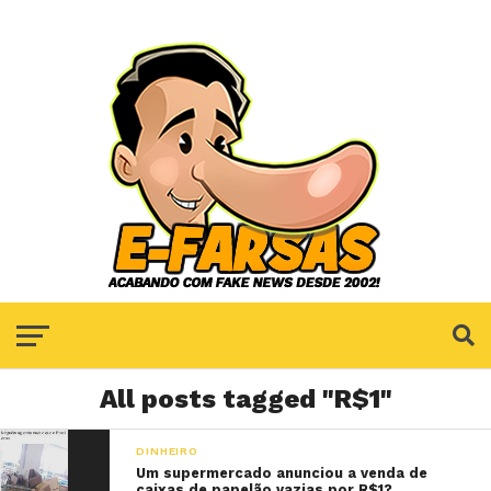
All posts tagged "R$1"
DINHEIRO
Um supermercado anunciou a venda de
caixas de papelão vazias por R$1?