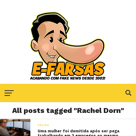
All posts tagged "Rachel Dorn"
FALSO
Uma mulher foi demitida após ser pega
trabalhando em 3 empregos ao mesmo