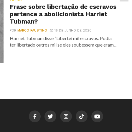
FALSO
Frase sobre libertação de escravos
pertence a abolicionista Harriet
Tubman?
POR
MARCO FAUSTINO
16 DE JUNHO DE 2020
Harriet Tubman disse “Libertei mil escravos. Podia
ter libertado outros mil se eles soubessem que eram...