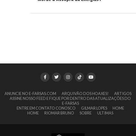
ANUNCIE NO E-FARSAS.COM
ARQUIVÃO DOS HOAXES!
ARTIGOS
ASSINE NOSSO FEED E FIQUE POR DENTRO DAS ATUALIZAÇÕES DO
E-FARSAS
ENTRE EM CONTATO CONOSCO
GILMAR LOPES
HOME
HOME
RIOMAR BRUNO
SOBRE
ULTIMAS