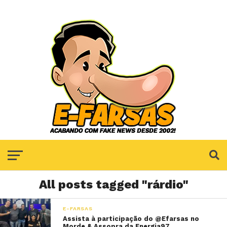
All posts tagged "rárdio"
E-FARSAS
Assista à participação do @Efarsas no
Morde & Assopra da Energia97