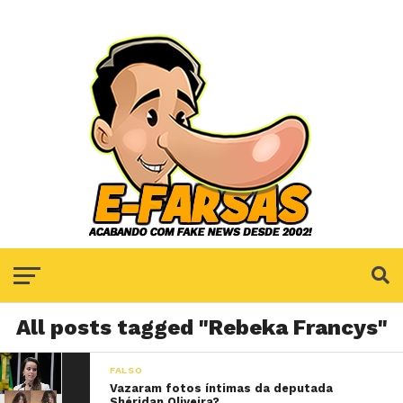
All posts tagged "Rebeka Francys"
FALSO
Vazaram fotos íntimas da deputada
Shéridan Oliveira?