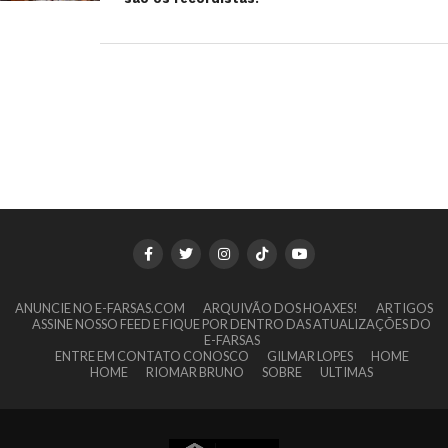
ANUNCIE NO E-FARSAS.COM
ARQUIVÃO DOS HOAXES!
ARTIGOS
ASSINE NOSSO FEED E FIQUE POR DENTRO DAS ATUALIZAÇÕES DO
E-FARSAS
ENTRE EM CONTATO CONOSCO
GILMAR LOPES
HOME
HOME
RIOMAR BRUNO
SOBRE
ULTIMAS