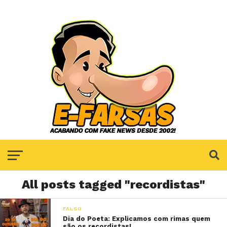
All posts tagged "recordistas"
FALSO
Dia do Poeta: Explicamos com rimas quem
são os recordistas!