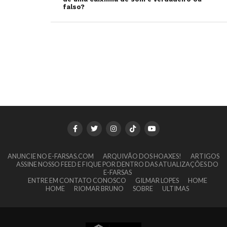
falso?
ANUNCIE NO E-FARSAS.COM
ARQUIVÃO DOS HOAXES!
ARTIGOS
ASSINE NOSSO FEED E FIQUE POR DENTRO DAS ATUALIZAÇÕES DO
E-FARSAS
ENTRE EM CONTATO CONOSCO
GILMAR LOPES
HOME
HOME
RIOMAR BRUNO
SOBRE
ULTIMAS