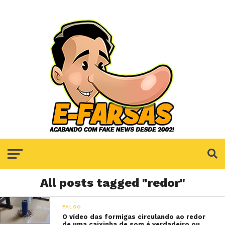
All posts tagged "redor"
FALSO
O vídeo das formigas circulando ao redor
de uma caixinha de som é verdadeiro ou