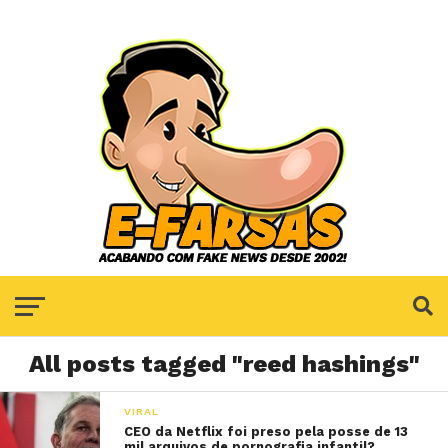
All posts tagged "reed hashings"
VIRAL
CEO da Netflix foi preso pela posse de 13
mil arquivos de pornografia infantil?