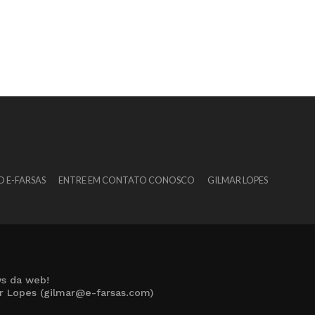
O E-FARSAS
ENTRE EM CONTATO CONOSCO
GILMAR LOPES
s da web!
ar Lopes (gilmar@e-farsas.com)