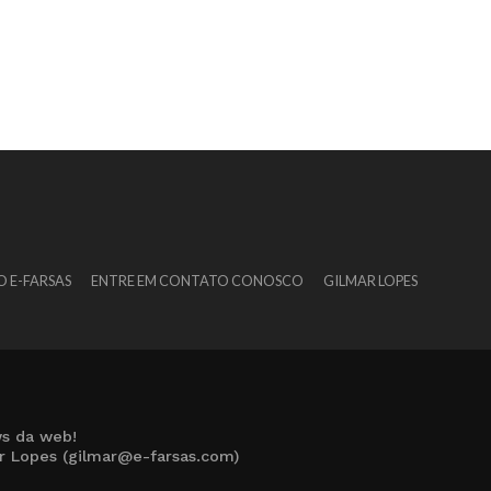
O E-FARSAS
ENTRE EM CONTATO CONOSCO
GILMAR LOPES
s da web!
ar Lopes (gilmar@e-farsas.com)