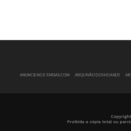
ANUNCIE NO E-FARSAS.COM
ARQUIVÃO DOS HOAXES!
AR
Copyrigh
Proibida a cópia total ou par