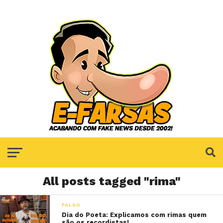
All posts tagged "rima"
FALSO
Dia do Poeta: Explicamos com rimas quem
são os recordistas!