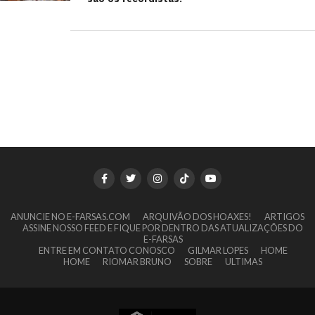
ANUNCIE NO E-FARSAS.COM
ARQUIVÃO DOS HOAXES!
ARTIGOS
ASSINE NOSSO FEED E FIQUE POR DENTRO DAS ATUALIZAÇÕES DO
E-FARSAS
ENTRE EM CONTATO CONOSCO
GILMAR LOPES
HOME
HOME
RIOMAR BRUNO
SOBRE
ULTIMAS