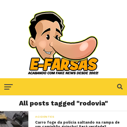
All posts tagged "rodovia"
ACIDENTES
Carro foge da polícia saltando na rampa de
um caminhão guincho! Será verdade?