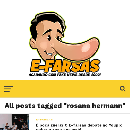
All posts tagged "rosana hermann"
E-FARSAS
É poca zuera? O E-farsas debate no Youpix
sobre a zoeira na web!