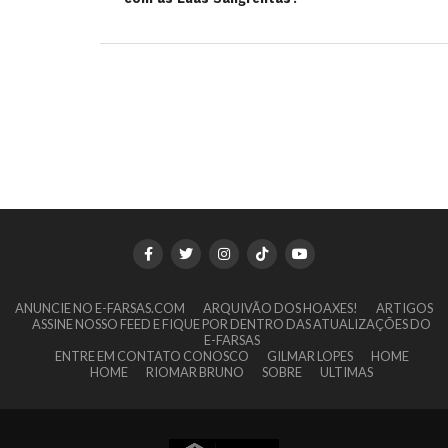
ANUNCIE NO E-FARSAS.COM
ARQUIVÃO DOS HOAXES!
ARTIGOS
ASSINE NOSSO FEED E FIQUE POR DENTRO DAS ATUALIZAÇÕES DO
E-FARSAS
ENTRE EM CONTATO CONOSCO
GILMAR LOPES
HOME
HOME
RIOMAR BRUNO
SOBRE
ULTIMAS