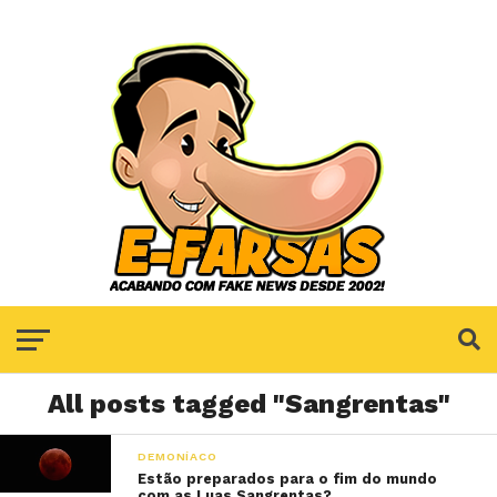
All posts tagged "Sangrentas"
DEMONÍACO
Estão preparados para o fim do mundo
com as Luas Sangrentas?