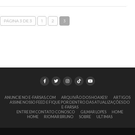
PÁGINA 3 DE 3
1
2
3
ANUNCIE NO E-FARSAS.COM
ARQUIVÃO DOS HOAXES!
ARTIGOS
ASSINE NOSSO FEED E FIQUE POR DENTRO DAS ATUALIZAÇÕES DO
E-FARSAS
ENTRE EM CONTATO CONOSCO
GILMAR LOPES
HOME
HOME
RIOMAR BRUNO
SOBRE
ULTIMAS