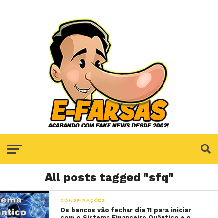
All posts tagged "sfq"
CONSPIRAÇÕES
Os bancos vão fechar dia 11 para iniciar
com o Sistema Financeiro Quântico e o