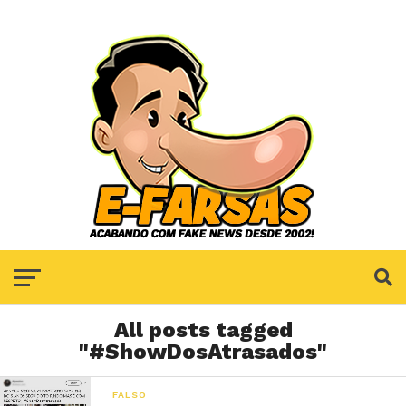
All posts tagged
"#ShowDosAtrasados"
FALSO