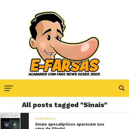
All posts tagged "Sinais"
DEMONÍACO
Sinais apocalípticos aparecem nos
céus de Olinda!