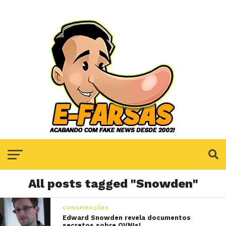
All posts tagged "Snowden"
CONSPIRAÇÕES
Edward Snowden revela documentos
secretos sobre OVNIs!