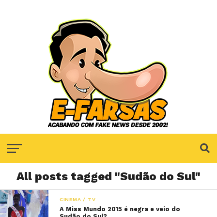
All posts tagged "Sudão do Sul"
CINEMA / TV
A Miss Mundo 2015 é negra e veio do
Sudão do Sul?